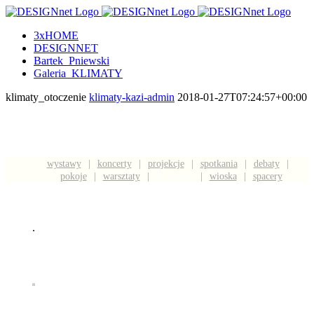
3xHOME
DESIGNNET
Bartek_Pniewski
Galeria_KLIMATY
klimaty_otoczenie
klimaty-kazi-admin
2018-01-27T07:24:57+00:00
wystawy
koncerty
projekcje
spotkania
debaty
pokoje
warsztaty
otoczenie
wioska
spacery
.
galeria