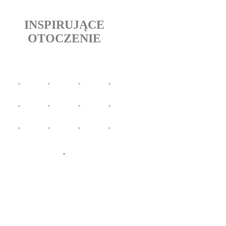
INSPIRUJĄCE
OTOCZENIE
galeria
.
Mięćmierz jest idealną bazą dla
miłośników otwartej przestrzeni,
pięknych widoków, dalekich
spacerów pieszych i rowerowych.
Malowniczy Małopolski Przełom
Wisły tworzy niepowtarzalne walory
tutejszego pejzażu. Ostatnia Dzika